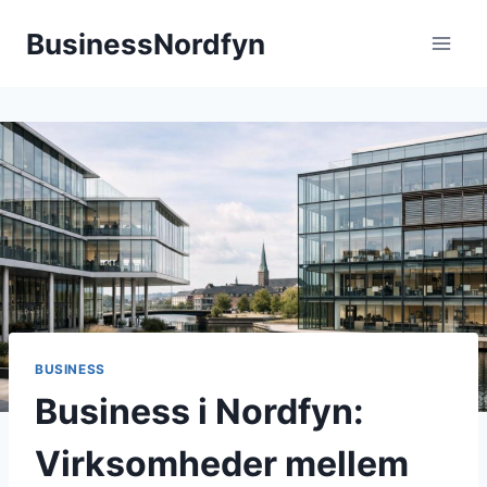
Fortsæt
BusinessNordfyn
til
indhold
BUSINESS
Business i Nordfyn:
Virksomheder mellem