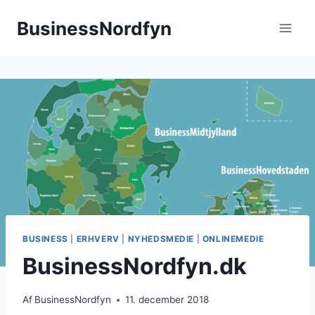
Fortsæt
BusinessNordfyn
til
indhold
BUSINESS
|
ERHVERV
|
NYHEDSMEDIE
|
ONLINEMEDIE
BusinessNordfyn.dk
Af
BusinessNordfyn
11. december 2018