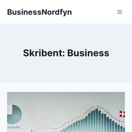
Fortsæt
BusinessNordfyn
til
indhold
Skribent: Business